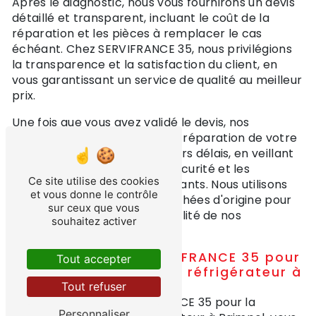
Après le diagnostic, nous vous fournirons un devis
détaillé et transparent, incluant le coût de la
réparation et les pièces à remplacer le cas
échéant. Chez SERVIFRANCE 35, nous privilégions
la transparence et la satisfaction du client, en
vous garantissant un service de qualité au meilleur
prix.
Une fois que vous avez validé le devis, nos
techniciens procéderont à la réparation de votre
réfrigérateur dans les meilleurs délais, en veillant
à respecter les normes de sécurité et les
Ce site utilise des cookies
recommandations des fabricants. Nous utilisons
et vous donne le contrôle
uniquement des pièces détachées d'origine pour
sur ceux que vous
assurer la durabilité et la fiabilité de nos
souhaitez activer
interventions.
Pourquoi choisir SERVIFRANCE 35 pour
Tout accepter
la réparation de votre réfrigérateur à
Paimpol ?
Tout refuser
En faisant appel à SERVIFRANCE 35 pour la
Personnaliser