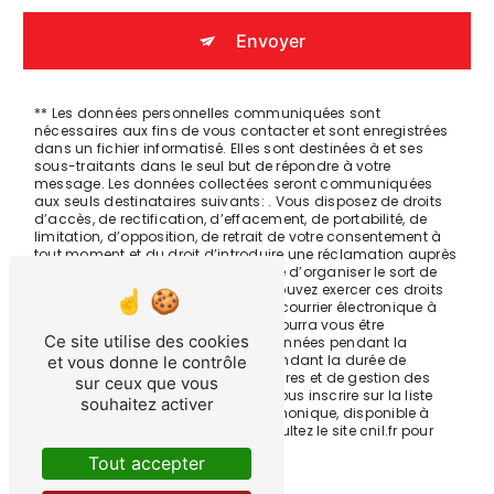
Envoyer
** Les données personnelles communiquées sont
nécessaires aux fins de vous contacter et sont enregistrées
dans un fichier informatisé. Elles sont destinées à et ses
sous-traitants dans le seul but de répondre à votre
message. Les données collectées seront communiquées
aux seuls destinataires suivants: . Vous disposez de droits
d’accès, de rectification, d’effacement, de portabilité, de
limitation, d’opposition, de retrait de votre consentement à
tout moment et du droit d’introduire une réclamation auprès
d’une autorité de contrôle, ainsi que d’organiser le sort de
vos données post-mortem. Vous pouvez exercer ces droits
par voie postale à l'adresse ou par courrier électronique à
l'adresse . Un justificatif d'identité pourra vous être
Ce site utilise des cookies
demandé. Nous conservons vos données pendant la
période de prise de contact puis pendant la durée de
et vous donne le contrôle
prescription légale aux fins probatoires et de gestion des
sur ceux que vous
contentieux. Vous avez le droit de vous inscrire sur la liste
souhaitez activer
d'opposition au démarchage téléphonique, disponible à
cette adresse:
Bloctel.gouv.fr
. Consultez le site cnil.fr pour
plus d’informations sur vos droits.
Tout accepter