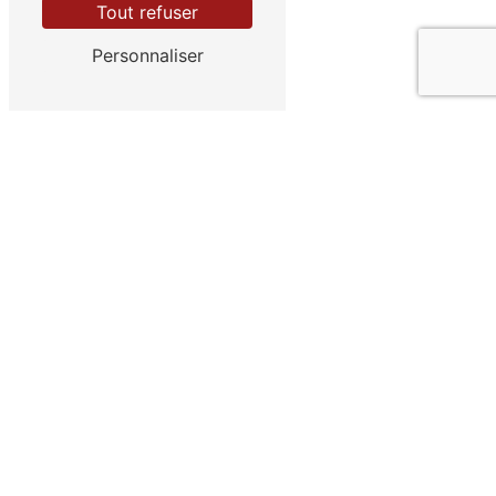
Tout refuser
Personnaliser
Adresse
38 Rue Des Veyettes - ZI Sud-Est
35000 Rennes
Téléphone