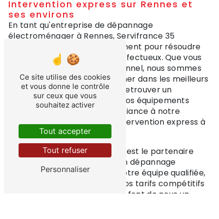
Intervention express sur Rennes et
ses environs
En tant qu'entreprise de dépannage
électroménager à Rennes, Servifrance 35
s'engage à intervenir rapidement pour résoudre
vos problèmes d'appareils défectueux. Que vous
soyez particulier ou professionnel, nous sommes
Ce site utilise des cookies
disponibles pour vous dépanner dans les meilleurs
et vous donne le contrôle
délais et vous permettre de retrouver un
sur ceux que vous
fonctionnement optimal de vos équipements
souhaitez activer
électroménagers. Faites confiance à notre
expertise et profitez d'une intervention express à
Tout accepter
Rennes et ses environs.
Tout refuser
En conclusion, Servifrance 35 est le partenaire
idéal pour tous vos besoins en dépannage
Personnaliser
électroménager à Rennes. Notre équipe qualifiée,
notre service client réactif, nos tarifs compétitifs
et notre intervention express font de nous un
acteur incontournable dans le domaine du
dépannage électroménager. Faites-nous