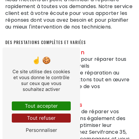
rapidement à toutes vos demandes. Notre service
client est à votre écoute pour vous apporter les
réponses dont vous avez besoin et pour planifier
au mieux l'intervention de nos techniciens.
DES PRESTATIONS COMPLÈTES ET VARIÉES
Réparation et entretien
Nos techniciens sont qualifiés pour réparer tous
types de panne sur vos appareils
Ce site utilise des cookies
électroménagers. De la simple réparation au
et vous donne le contrôle
diagnostic complet, nous mettons tout en œuvre
sur ceux que vous
pour prolonger la durée de vie de vos
souhaitez activer
équipements.
Conseils personnalisés
Tout accepter
Nous ne nous contentons pas de réparer vos
appareils, nous vous prodiguons également des
Tout refuser
conseils personnalisés pour optimiser leur
Personnaliser
utilisation et leur entretien. Chez Servifrance 35,
nous sommes là pour vous accompagner et vous