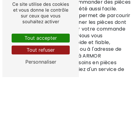
Avec ARMOR DEPANNAGE, commander des pièces
Ce site utilise des cookies
détachées à Erquy n'a jamais été aussi facile.
et vous donne le contrôle
Notre site web convivial vous permet de parcourir
sur ceux que vous
notre catalogue, de sélectionner les pièces dont
souhaitez activer
vous avez besoin et de passer votre commande
en quelques clics seulement. Nous vous
Tout accepter
garantissons une livraison rapide et fiable,
directement à votre domicile ou à l'adresse de
Tout refuser
votre choix. Faites confiance à ARMOR
Personnaliser
DEPANNAGE pour tous vos besoins en pièces
détachées à Erquy et bénéficiez d'un service de
qualité inégalée.
En savoir plus
Contactez-nous