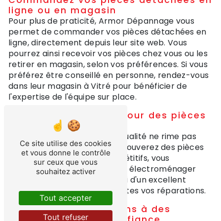
Commandez vos pièces détachées en
ligne ou en magasin
Pour plus de praticité, Armor Dépannage vous
permet de commander vos pièces détachées en
ligne, directement depuis leur site web. Vous
pourrez ainsi recevoir vos pièces chez vous ou les
retirer en magasin, selon vos préférences. Si vous
préférez être conseillé en personne, rendez-vous
dans leur magasin à Vitré pour bénéficier de
l'expertise de l'équipe sur place.
Des prix compétitifs pour des pièces
de qualité
Chez Armor Dépannage, la qualité ne rime pas
Ce site utilise des cookies
avec prix exorbitants. Vous trouverez des pièces
et vous donne le contrôle
détachées à des tarifs compétitifs, vous
sur ceux que vous
permettant de réparer votre électroménager
souhaitez activer
sans vous ruiner. Profitez ainsi d'un excellent
rapport qualité-prix pour toutes vos réparations.
Tout accepter
Confiez vos réparations à des
Tout refuser
professionnels de confiance