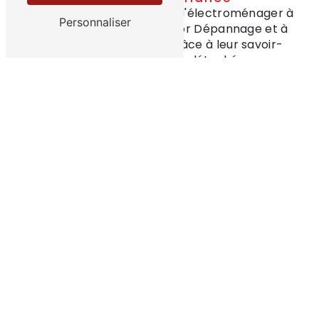
Pour toutes vos réparations d'électroménager à
Personnaliser
Vitré, faites confiance à Armor Dépannage et à
son équipe expérimentée. Grâce à leur savoir-
faire et à la qualité des pièces détachées
proposées, vous pourrez prolonger la durée de vie
de vos appareils en toute sérénité.
Ne laissez pas un problème d'électroménager
vous gâcher la vie, trouvez les pièces détachées
dont vous avez besoin chez Armor Dépannage à
Vitré et réparez vos appareils efficacement et
durablement. Profitez de la qualité, du choix et du
service personnalisé que vous offre cette
entreprise de confiance.
En savoir plus